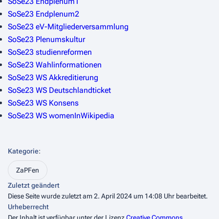
SoSe23 Endplenum1
SoSe23 Endplenum2
SoSe23 eV-Mitgliederversammlung
SoSe23 Plenumskultur
SoSe23 studienreformen
SoSe23 Wahlinformationen
SoSe23 WS Akkreditierung
SoSe23 WS Deutschlandticket
SoSe23 WS Konsens
SoSe23 WS womenInWikipedia
Kategorie
:
ZaPFen
Zuletzt geändert
Diese Seite wurde zuletzt am 2. April 2024 um 14:08 Uhr bearbeitet.
Urheberrecht
Der Inhalt ist verfügbar unter der Lizenz
Creative Commons