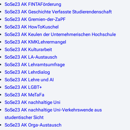
SoSe23 AK FINTAFörderung
SoSe23 AK Geschichte Verfasste Studierendenschaft
SoSe23 AK Gremien-der-ZaPF
SoSe23 AK HowToKuschel
SoSe23 AK Keulen der Unternehmerischen Hochschule
SoSe23 AK KMKLehrermangel
SoSe23 AK Kulturarbeit
SoSe23 AK LA-Austausch
SoSe23 AK Lehramtsumfrage
SoSe23 AK Lehrdialog
SoSe23 AK Lehre und AI
SoSe23 AK LGBT+
SoSe23 AK MeTaFa
SoSe23 AK nachhaltige Uni
SoSe23 AK nachhaltige Uni-Verkehrswende aus
studentischer Sicht
SoSe23 AK Orga-Austausch