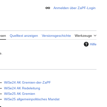
Anmelden über ZaPF-Login
Erscheinungsbild
esen
Quelltext anzeigen
Versionsgeschichte
Werkzeuge
Hilfe
e.
WiSe24 AK Gremien-der-ZaPF
WiSe24 AK Redeleitung
WiSe25 AK Gremien
WiSe25 allgemeinpolitisches Mandat