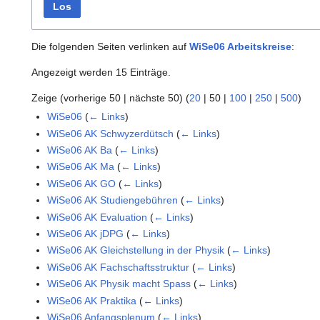
Los
Die folgenden Seiten verlinken auf
WiSe06 Arbeitskreise
:
Angezeigt werden 15 Einträge.
Zeige (
vorherige 50
|
nächste 50
) (
20
|
50
|
100
|
250
|
500
)
WiSe06
(
← Links
)
WiSe06 AK Schwyzerdütsch
(
← Links
)
WiSe06 AK Ba
(
← Links
)
WiSe06 AK Ma
(
← Links
)
WiSe06 AK GO
(
← Links
)
WiSe06 AK Studiengebühren
(
← Links
)
WiSe06 AK Evaluation
(
← Links
)
WiSe06 AK jDPG
(
← Links
)
WiSe06 AK Gleichstellung in der Physik
(
← Links
)
WiSe06 AK Fachschaftsstruktur
(
← Links
)
WiSe06 AK Physik macht Spass
(
← Links
)
WiSe06 AK Praktika
(
← Links
)
WiSe06 Anfangsplenum
(
← Links
)