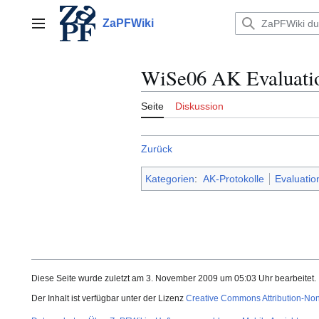
Zum
Inhalt
ZaPFWiki
Hauptmenü
springen
WiSe06 AK Evaluati
Seite
Diskussion
Zurück
Kategorien
:
AK-Protokolle
Evaluatio
Diese Seite wurde zuletzt am 3. November 2009 um 05:03 Uhr bearbeitet.
Der Inhalt ist verfügbar unter der Lizenz
Creative Commons Attribution-No