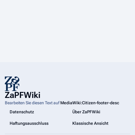
n
g
s
z
u
s
a
m
m
e
n
f
a
s
ZaPFWiki
s
u
Bearbeiten Sie diesen Text auf
MediaWiki:Citizen-footer-desc
n
Datenschutz
Über ZaPFWiki
g
Haftungsausschluss
Klassische Ansicht