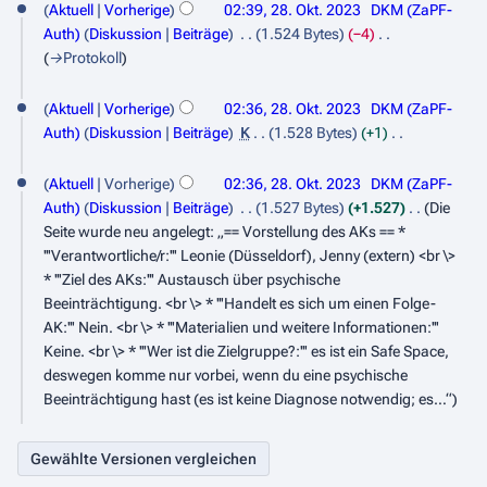
r
Aktuell
Vorherige
02:39, 28. Okt. 2023
DKM (ZaPF-
k
8
Auth)
Diskussion
Beiträge
1.524 Bytes
−4
2
t
.
→
Protokoll
0
o
O
2
b
Aktuell
Vorherige
02:36, 28. Okt. 2023
DKM (ZaPF-
k
4
Auth)
Diskussion
Beiträge
K
1.528 Bytes
+1
e
t
K
r
o
e
Aktuell
Vorherige
02:36, 28. Okt. 2023
DKM (ZaPF-
2
i
b
Auth)
Diskussion
Beiträge
1.527 Bytes
+1.527
Die
n
0
Seite wurde neu angelegt: „== Vorstellung des AKs == *
e
e
'''Verantwortliche/r:''' Leonie (Düsseldorf), Jenny (extern) <br \>
2
r
B
* '''Ziel des AKs:''' Austausch über psychische
3
2
e
Beeinträchtigung. <br \> * '''Handelt es sich um einen Folge-
a
AK:''' Nein. <br \> * '''Materialien und weitere Informationen:'''
0
r
Keine. <br \> * '''Wer ist die Zielgruppe?:''' es ist ein Safe Space,
2
b
deswegen komme nur vorbei, wenn du eine psychische
3
e
Beeinträchtigung hast (es ist keine Diagnose notwendig; es…“
i
t
u