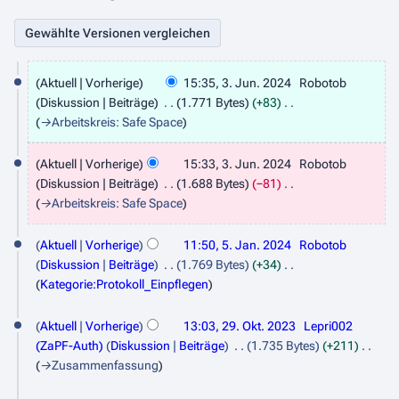
3
Aktuell
Vorherige
15:35, 3. Jun. 2024
Robotob
.
Diskussion
Beiträge
1.771 Bytes
+83
J
→
Arbeitskreis: Safe Space
u
Aktuell
Vorherige
15:33, 3. Jun. 2024
Robotob
n
Diskussion
Beiträge
1.688 Bytes
−81
i
→
Arbeitskreis: Safe Space
2
5
0
Aktuell
Vorherige
11:50, 5. Jan. 2024
Robotob
.
Diskussion
Beiträge
1.769 Bytes
+34
2
J
Kategorie:Protokoll_Einpflegen
4
a
2
Aktuell
Vorherige
13:03, 29. Okt. 2023
Lepri002
n
9
(ZaPF-Auth)
Diskussion
Beiträge
1.735 Bytes
+211
u
.
→
Zusammenfassung
a
O
2