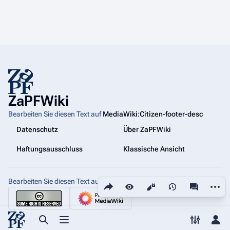
ZaPFWiki
Bearbeiten Sie diesen Text auf
MediaWiki:Citizen-footer-desc
Datenschutz
Über ZaPFWiki
Haftungsausschluss
Klassische Ansicht
Bearbeiten Sie diesen Text auf
Diese Seite teilen
MediaWiki:Citizen-footer-tagline
Weiter
Ansichten
associated
Suche aufrufen
Menü aufrufen
Toggle p
Per