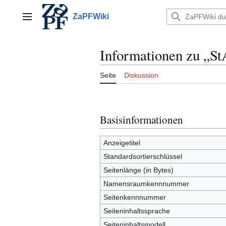
Zum
Inhalt
ZaPFWiki
Hauptmenü
springen
Informationen zu „S
Seite
Diskussion
Basisinformationen
Anzeigetitel
Standardsortierschlüssel
Seitenlänge (in Bytes)
Namensraumkennnummer
Seitenkennnummer
Seiteninhaltssprache
Seiteninhaltsmodell