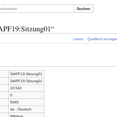
Suchen
tAPF19:Sitzung01“
Lesen
Quelltext anzeige
StAPF19:Sitzung01
StAPF19:Sitzung01
10.542
0
5040
de - Deutsch
Wikitext