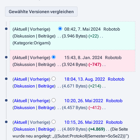
7
Aktuell
Vorherige
08:42, 7. Mai 2024
Robotob
.
Diskussion
Beiträge
3.946 Bytes
+22
M
Kategorie:Origami
a
8
Aktuell
Vorherige
15:43, 8. Jan. 2024
Robotob
i
.
Diskussion
Beiträge
3.924 Bytes
−747
2
J
K
1
0
e
Aktuell
Vorherige
18:04, 13. Aug. 2022
Robotob
a
3
i
2
Diskussion
Beiträge
4.671 Bytes
+214
n
n
.
K
4
2
u
e
e
Aktuell
Vorherige
10:20, 26. Mai 2022
Robotob
A
6
B
a
i
Diskussion
Beiträge
4.457 Bytes
−412
u
e
n
.
K
r
g
a
e
e
Aktuell
Vorherige
10:15, 26. Mai 2022
Robotob
M
2
r
B
u
i
Diskussion
Beiträge
4.869 Bytes
+4.869
Die Seite
a
0
b
e
n
s
wurde neu angelegt: „{{Subst:Protokoll|Semester=SoSe22}}“
e