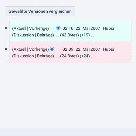
2
Aktuell
Vorherige
02:10, 22. Mai 2007
Hubsi
2
Diskussion
Beiträge
43 Bytes
+19
.
K
e
Aktuell
Vorherige
02:09, 22. Mai 2007
Hubsi
M
i
Diskussion
Beiträge
24 Bytes
+24
a
n
K
i
e
e
B
2
i
e
n
0
a
e
0
r
B
7
b
e
e
a
i
r
t
b
u
e
n
i