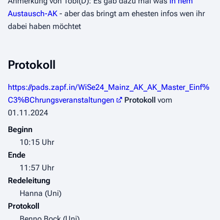
Anmerkung von Tobi(D): Es gab dazu mal was
in nem
Austausch-AK
- aber das bringt am ehesten infos wen ihr
dabei haben möchtet
Protokoll
https://pads.zapf.in/WiSe24_Mainz_AK_AK_Master_Einf%
C3%BChrungsveranstaltungen
Protokoll
vom
01.11.2024
Beginn
10:15 Uhr
Ende
11:57 Uhr
Redeleitung
Hanna (Uni)
Protokoll
Benno Bock (Uni)