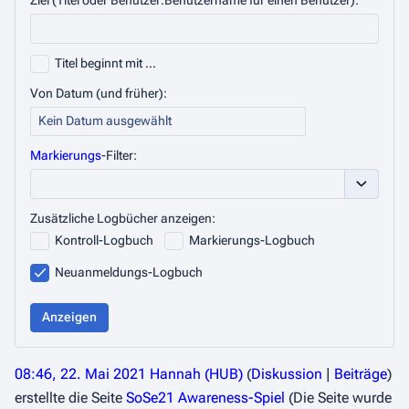
Ziel (Titel oder Benutzer:Benutzername für einen Benutzer):
Titel beginnt mit …
Von Datum (und früher):
Kein Datum ausgewählt
Markierungs
-Filter:
Optionen 
Zusätzliche Logbücher anzeigen:
Kontroll-Logbuch
Markierungs-Logbuch
Neuanmeldungs-Logbuch
Anzeigen
08:46, 22. Mai 2021
Hannah (HUB)
Diskussion
Beiträge
erstellte die Seite
SoSe21 Awareness-Spiel
(Die Seite wurde