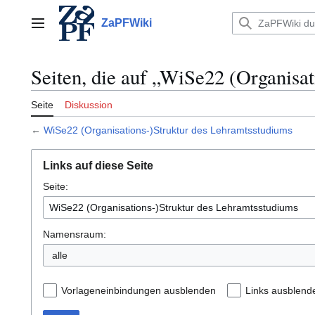
Zum
Inhalt
ZaPFWiki
Hauptmenü
springen
Seiten, die auf „WiSe22 (Organisa
Seite
Diskussion
←
WiSe22 (Organisations-)Struktur des Lehramtsstudiums
Links auf diese Seite
Seite:
Namensraum:
alle
Vorlageneinbindungen ausblenden
Links ausblend