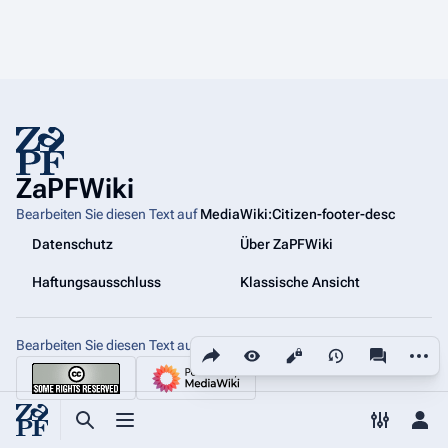
ZaPFWiki
Bearbeiten Sie diesen Text auf
MediaWiki:Citizen-footer-desc
Datenschutz
Über ZaPFWiki
Haftungsausschluss
Klassische Ansicht
Bearbeiten Sie diesen Text auf
Diese Seite teilen
MediaWiki:Citizen-footer-tagline
Weiter
Ansichten
associated
Suche aufrufen
Menü aufrufen
Toggle p
Per