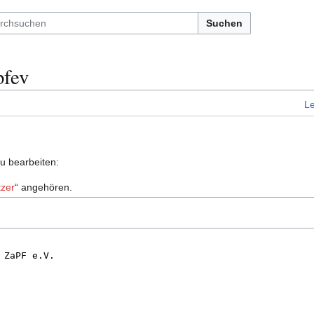
Suchen
pfev
L
zu bearbeiten:
zer
“ angehören.