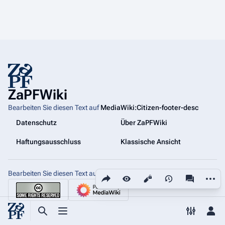
ZaPFWiki
Bearbeiten Sie diesen Text auf
MediaWiki:Citizen-footer-desc
Datenschutz
Über ZaPFWiki
Haftungsausschluss
Klassische Ansicht
Bearbeiten Sie diesen Text auf
Diese Seite teilen
MediaWiki:Citizen-footer-tagline
Weiter
Ansichten
associated
Suche aufrufen
Menü aufrufen
Toggle p
Per