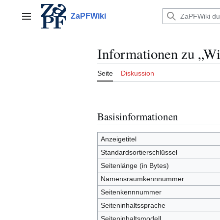
Zum
Inhalt
ZaPFWiki
Hauptmenü
springen
Informationen zu „Wi
Seite
Diskussion
Basisinformationen
Anzeigetitel
Standardsortierschlüssel
Seitenlänge (in Bytes)
Namensraumkennnummer
Seitenkennnummer
Seiteninhaltssprache
Seiteninhaltsmodell