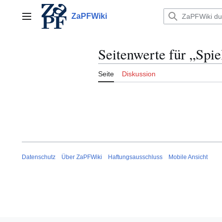
Zum
Inhalt
ZaPFWiki
Hauptmenü
springen
Seitenwerte für „Spie
Seite
Diskussion
Datenschutz
Über ZaPFWiki
Haftungsausschluss
Mobile Ansicht