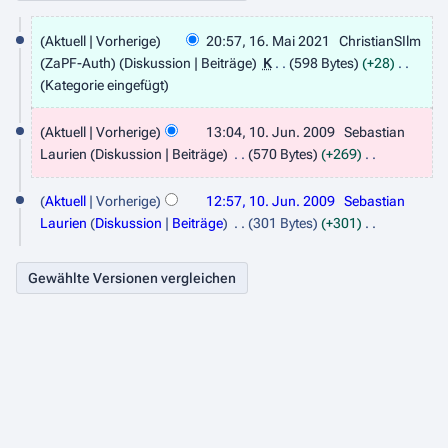
1
Aktuell
Vorherige
20:57, 16. Mai 2021
ChristianSIlm
6
(ZaPF-Auth)
Diskussion
Beiträge
K
598 Bytes
+28
.
Kategorie eingefügt
M
1
Aktuell
Vorherige
13:04, 10. Jun. 2009
Sebastian
a
0
Laurien
Diskussion
Beiträge
570 Bytes
+269
i
.
K
2
e
Aktuell
Vorherige
12:57, 10. Jun. 2009
Sebastian
J
i
0
Laurien
Diskussion
Beiträge
301 Bytes
+301
u
n
K
2
n
e
e
1
B
i
i
e
n
2
a
e
0
r
B
0
b
e
e
9
a
i
r
t
b