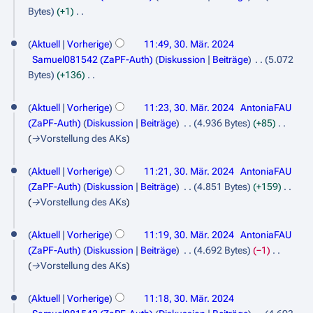
2
u
i
a
n
.
Bytes
+1
m
s
0
t
r
e
K
e
M
a
u
b
2
B
e
n
Aktuell
Vorherige
11:49, 30. Mär. 2024
m
ä
n
e
e
i
4
f
Samuel081542 (ZaPF-Auth)
Diskussion
Beiträge
5.072
m
g
i
r
a
n
a
Bytes
+136
e
s
t
r
e
z
K
s
n
z
u
b
B
e
s
2
f
Aktuell
Vorherige
11:23, 30. Mär. 2024
AntoniaFAU
u
n
e
e
i
u
a
(ZaPF-Auth)
Diskussion
Beiträge
4.936 Bytes
+85
0
s
g
i
a
n
n
s
→
Vorstellung des AKs
a
s
2
t
r
e
g
s
m
z
u
b
4
B
u
Aktuell
Vorherige
11:21, 30. Mär. 2024
AntoniaFAU
m
u
n
e
e
n
(ZaPF-Auth)
Diskussion
Beiträge
4.851 Bytes
+159
e
s
g
i
a
g
→
Vorstellung des AKs
n
a
s
t
r
f
m
z
u
b
a
Aktuell
Vorherige
11:19, 30. Mär. 2024
AntoniaFAU
m
u
n
e
s
(ZaPF-Auth)
Diskussion
Beiträge
4.692 Bytes
−1
e
s
g
i
s
→
Vorstellung des AKs
n
a
s
t
u
f
m
z
u
n
a
Aktuell
Vorherige
11:18, 30. Mär. 2024
m
u
n
g