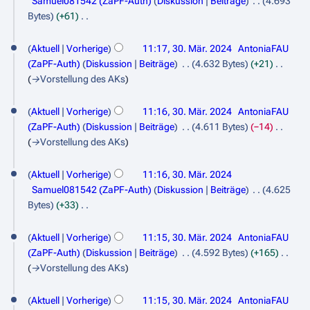
s
Samuel081542 (ZaPF-Auth)
Diskussion
Beiträge
4.693
e
s
g
s
Bytes
+61
n
a
s
K
u
f
m
z
e
n
a
Aktuell
Vorherige
11:17, 30. Mär. 2024
AntoniaFAU
m
u
i
g
s
(ZaPF-Auth)
Diskussion
Beiträge
4.632 Bytes
+21
e
s
n
s
→
Vorstellung des AKs
n
a
e
u
f
m
B
n
a
Aktuell
Vorherige
11:16, 30. Mär. 2024
AntoniaFAU
m
e
g
s
(ZaPF-Auth)
Diskussion
Beiträge
4.611 Bytes
−14
e
a
s
→
Vorstellung des AKs
n
r
u
f
b
n
a
Aktuell
Vorherige
11:16, 30. Mär. 2024
e
g
s
Samuel081542 (ZaPF-Auth)
Diskussion
Beiträge
4.625
i
s
Bytes
+33
t
K
u
u
e
n
Aktuell
Vorherige
11:15, 30. Mär. 2024
AntoniaFAU
n
i
g
(ZaPF-Auth)
Diskussion
Beiträge
4.592 Bytes
+165
g
n
→
Vorstellung des AKs
s
e
z
B
Aktuell
Vorherige
11:15, 30. Mär. 2024
AntoniaFAU
u