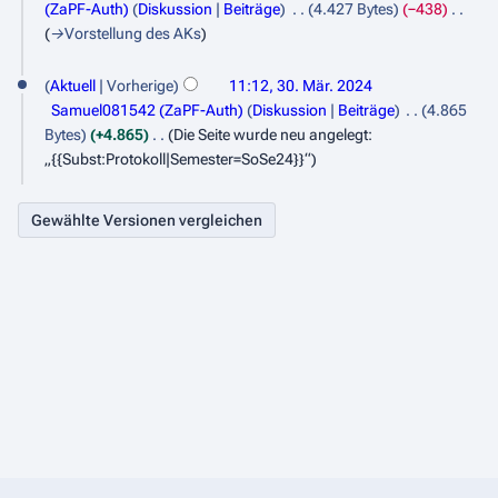
e
(ZaPF-Auth)
Diskussion
Beiträge
4.427 Bytes
−438
s
a
→
Vorstellung des AKs
a
r
m
b
Aktuell
Vorherige
11:12, 30. Mär. 2024
m
e
Samuel081542 (ZaPF-Auth)
Diskussion
Beiträge
4.865
e
i
Bytes
+4.865
Die Seite wurde neu angelegt:
n
t
„{{Subst:Protokoll|Semester=SoSe24}}“
f
u
a
n
s
g
s
s
u
z
n
u
g
s
a
m
m
e
n
f
a