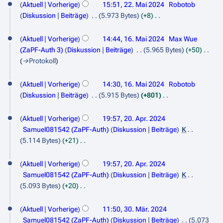
e
Aktuell
Vorherige
15:51, 22. Mai 2024
Robotob
2
i
Diskussion
Beiträge
5.973 Bytes
+8
n
.
K
1
e
e
Aktuell
Vorherige
14:44, 16. Mai 2024
Max Wue
M
6
B
i
(ZaPF-Auth 3)
Diskussion
Beiträge
5.965 Bytes
+50
a
e
n
.
→
Protokoll
i
a
e
M
r
B
2
Aktuell
Vorherige
14:30, 16. Mai 2024
Robotob
a
b
e
0
Diskussion
Beiträge
5.915 Bytes
+801
e
i
a
K
2
2
i
r
2
e
Aktuell
Vorherige
19:57, 20. Apr. 2024
4
t
b
0
i
0
Samuel081542 (ZaPF-Auth)
Diskussion
Beiträge
K
u
e
n
.
5.114 Bytes
+21
2
n
i
e
K
A
g
4
t
B
e
Aktuell
Vorherige
19:57, 20. Apr. 2024
s
p
u
e
i
Samuel081542 (ZaPF-Auth)
Diskussion
Beiträge
K
z
n
r
a
n
5.093 Bytes
+20
u
g
r
e
i
K
s
s
3
b
B
e
l
Aktuell
Vorherige
11:50, 30. Mär. 2024
a
z
e
0
e
i
Samuel081542 (ZaPF-Auth)
Diskussion
Beiträge
5.073
m