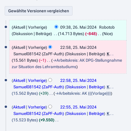
2
Aktuell
Vorherige
09:38, 26. Mai 2024
Robotob
6
Diskussion
Beiträge
14.713 Bytes
−848
Nice
.
2
Aktuell
Vorherige
22:58, 25. Mai 2024
M
5
Samuel081542 (ZaPF-Auth)
Diskussion
Beiträge
K
a
.
15.561 Bytes
−1
→
Arbeitskreis: AK DPG-Stellungnahme
i
zur Situation des Lehramtsstudiums
M
2
a
0
Aktuell
Vorherige
22:58, 25. Mai 2024
i
Samuel081542 (ZaPF-Auth)
Diskussion
Beiträge
K
2
2
15.562 Bytes
+39
→
Arbeitskreis: AK {{{Vorlage}}}
4
0
Aktuell
Vorherige
22:55, 25. Mai 2024
2
Samuel081542 (ZaPF-Auth)
Diskussion
Beiträge
K
4
15.523 Bytes
+9.550
K
2