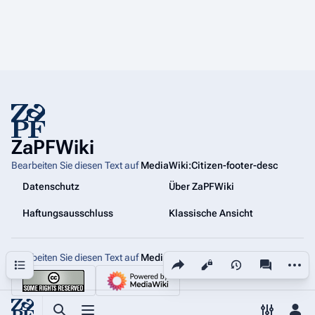
ZaPFWiki
Bearbeiten Sie diesen Text auf
MediaWiki:Citizen-footer-desc
Datenschutz
Über ZaPFWiki
Haftungsausschluss
Klassische Ansicht
Bearbeiten Sie diesen Text auf
MediaWiki:Citizen-footer-tagline
Diese Seite teilen
Weiter
Inhaltsverzeichnis
Ansichten
associated