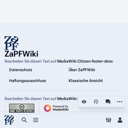
ZaPFWiki
Bearbeiten Sie diesen Text auf
MediaWiki:Citizen-footer-desc
Datenschutz
Über ZaPFWiki
Haftungsausschluss
Klassische Ansicht
Bearbeiten Sie diesen Text auf
MediaWiki:Citizen-footer-tagline
Weiter
Ansichten
associated
Suche aufrufen
Menü aufrufen
Toggle p
Per