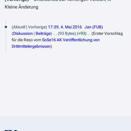
Kleine Änderung
4
Aktuell
Vorherige
17:39, 4. Mai 2016
Jan (FUB)
.
Diskussion
Beiträge
93 Bytes
+93
Erster Vorschlag
M
für die Reso vom
SoSe16 AK Veröffentlichung von
Drittmittelergebnissen
a
i
2
0
1
6