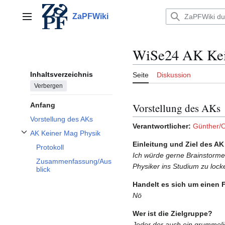
Zum
Inhalt
ZaPFWiki
Hauptmenü
springen
WiSe24 AK Kei
Inhaltsverzeichnis
Seite
Diskussion
Verbergen
Vorstellung des AKs
Anfang
Vorstellung des AKs
Verantwortlicher:
Günther/
AK Keiner Mag Physik
Unterabschnitt AK Keiner Mag Physik umschalten
Einleitung und Ziel des AK
Protokoll
Ich würde gerne Brainstormen
Zusammenfassung/Aus
Physiker ins Studium zu lock
blick
Handelt es sich um einen 
Nö
Wer ist die Zielgruppe?
Jeder der auch ein grummeli