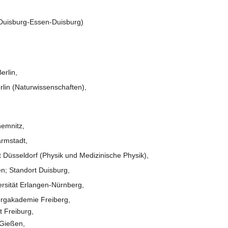
 Duisburg-Essen-Duisburg)
erlin,
rlin (Naturwissenschaften),
hemnitz,
armstadt,
t Düsseldorf (Physik und Medizinische Physik),
en; Standort Duisburg,
ersität Erlangen-Nürnberg,
ergakademie Freiberg,
t Freiburg,
 Gießen,