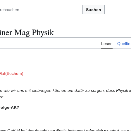
Suchen
ner Mag Physik
Lesen
Quellte
Olaf(Bochum)
 wie wir uns mit einbringen können um dafür zu sorgen, dass Physik i
en.
Folge-AK?
ges Gefühl bei der Anzahl von Erstis bekommt oder sich wundert, war