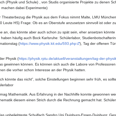
ch (Physik und Schule) , von Studis organisierte Projekte zu denen S
d machen dabei Experimente)
der Theaterbezug die Physik aus dem Fokus nimmt Malte, LMU Münche
 600 Leute HS) Frage: Ob es an Oberstufe anzusetzen sinnvoll ist oder z
se an, das könnte aber auch schon zu spät sein, eher ansetzen könnte sin
 haben häufig auch Bock Karlsruhe: Schülerlabor, Studienbotschafterin
mationstag (
https://www.physik.kit.edu/593.php
), Tag der offenen T
der Physik (
https://physik.rptu.de/aktuell/veranstaltungen/tag-der-phys
 gewinnen können. Es können sich auch die Labore von Professoren a
en die vorher schon Interesse an der Physik hatten.
h könnte das nicht”, solche Einstellungen beginnen sehr früh, es soll
ülerlabor
r mag Mathematik. Aus Erfahrung in der Nachhilfe konnte gewonnen wer
hematik diesem einen Strich durch die Rechnung gemacht hat. Schüle
ll das unbeliebteste Schulfach Sandro Uni Duisburg-Essen-Duisburg: Ges