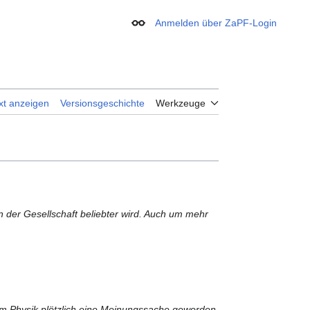
Anmelden über ZaPF-Login
Erscheinungsbild
xt anzeigen
Versionsgeschichte
Werkzeuge
n der Gesellschaft beliebter wird. Auch um mehr
um Physik plötzlich eine Meinungssache geworden