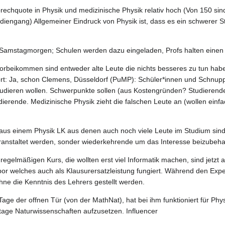
echquote in Physik und medizinische Physik relativ hoch (Von 150 sin
iengang) Allgemeiner Eindruck von Physik ist, dass es ein schwerer S
Samstagmorgen; Schulen werden dazu eingeladen, Profs halten einen
orbeikommen sind entweder alte Leute die nichts besseres zu tun habe
rt: Ja, schon Clemens, Düsseldorf (PuMP): Schüler*innen und Schnupp
studieren wollen. Schwerpunkte sollen (aus Kostengründen? Studiere
erende. Medizinische Physik zieht die falschen Leute an (wollen einfa
us einem Physik LK aus denen auch noch viele Leute im Studium sind. 
anstaltet werden, sonder wiederkehrende um das Interesse beizubeha
regelmäßigen Kurs, die wollten erst viel Informatik machen, sind jetz
abor welches auch als Klausurersatzleistung fungiert. Während den Ex
ne die Kenntnis des Lehrers gestellt werden.
Tage der offnen Tür (von der MathNat), hat bei ihm funktioniert für Phys
tage Naturwissenschaften aufzusetzen. Influencer