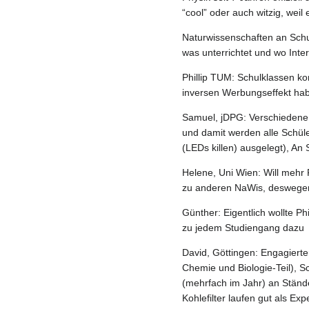
“cool” oder auch witzig, weil
Naturwissenschaften an Sch
was unterrichtet und wo Inte
Phillip TUM: Schulklassen k
inversen Werbungseffekt ha
Samuel, jDPG: Verschiedene
und damit werden alle Schüle
(LEDs killen) ausgelegt), An
Helene, Uni Wien: Will mehr 
zu anderen NaWis, deswegen
Günther: Eigentlich wollte P
zu jedem Studiengang dazu
David, Göttingen: Engagierte
Chemie und Biologie-Teil), 
(mehrfach im Jahr) an Stän
Kohlefilter laufen gut als Ex