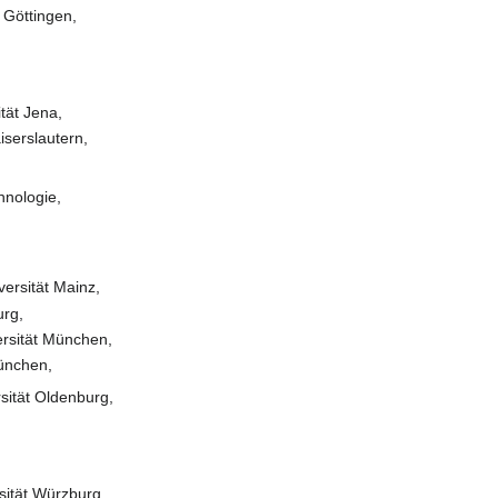
 Göttingen,
ität Jena,
iserslautern,
chnologie,
ersität Mainz,
urg,
ersität München,
München,
sität Oldenburg,
sität Würzburg,