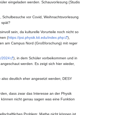
chüler eingeladen werden. Schauvorlesung (Studis
n, Schulbesuche vor Covid, Weihnachtsvorlesung
u spät?
voll sein, da kulturelle Vorurteile noch nicht so
nen (
https://psi.physik.kit.edu/index.php
),
üren am Campus Nord (Großforschung) mit reger
ik/2024
), in dem Schüler vorbeikommen und in
ngeschaut werden. Es zeigt sich hier wieder,
te also deutlich eher angesetzt werden; DESY
den, dass zwar das Interesse an der Physik
r können nicht genau sagen was eine Funktion
ellschaftliches Problem: Mathe nicht können ist