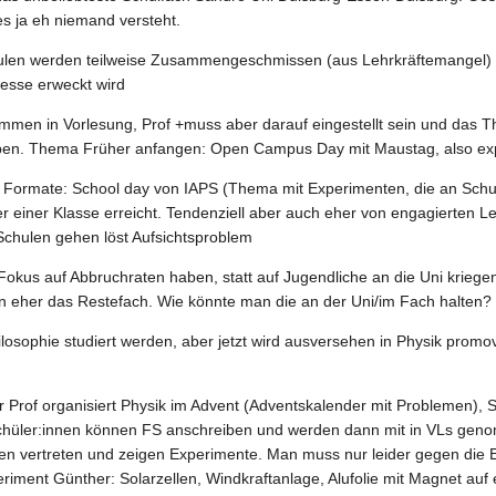
 es ja eh niemand versteht.
ulen werden teilweise Zusammengeschmissen (aus Lehrkräftemangel) u
resse erweckt wird
ommen in Vorlesung, Prof +muss aber darauf eingestellt sein und das T
ben. Thema Früher anfangen: Open Campus Day mit Maustag, also expl
 Formate: School day von IAPS (Thema mit Experimenten, die an Schu
r einer Klasse erreicht. Tendenziell aber auch eher von engagierten Le
 Schulen gehen löst Aufsichtsproblem
Fokus auf Abbruchraten haben, statt auf Jugendliche an die Uni kriege
 eher das Restefach. Wie könnte man die an der Uni/im Fach halten?
hilosophie studiert werden, aber jetzt wird ausversehen in Physik prom
r Prof organisiert Physik im Advent (Adventskalender mit Problemen), S
Schüler:innen können FS anschreiben und werden dann mit in VLs gen
den vertreten und zeigen Experimente. Man muss nur leider gegen di
periment Günther: Solarzellen, Windkraftanlage, Alufolie mit Magnet au