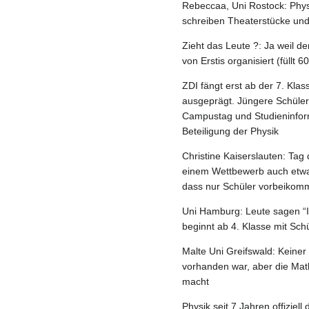
Rebeccaa, Uni Rostock: Phys
schreiben Theaterstücke un
Zieht das Leute ?: Ja weil 
von Erstis organisiert (füllt
ZDI fängt erst ab der 7. Klas
ausgeprägt. Jüngere Schüler
Campustag und Studieninfor
Beteiligung der Physik
Christine Kaiserslauten: Tag 
einem Wettbewerb auch etwas
dass nur Schüler vorbeikomm
Uni Hamburg: Leute sagen “Ic
beginnt ab 4. Klasse mit Sch
Malte Uni Greifswald: Keine
vorhanden war, aber die Mat
macht
Physik seit 7 Jahren offizie