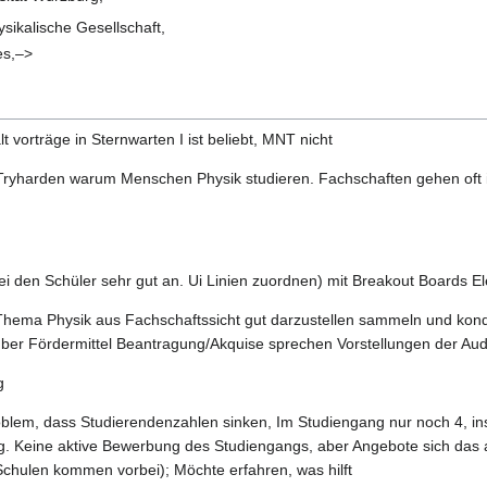
sikalische Gesellschaft,
es,–>
t vorträge in Sternwarten I ist beliebt, MNT nicht
 Tryharden warum Menschen Physik studieren. Fachschaften gehen oft 
i den Schüler sehr gut an. Ui Linien zuordnen) mit Breakout Boards Ele
Thema Physik aus Fachschaftssicht gut darzustellen sammeln und kon
ber Fördermittel Beantragung/Akquise sprechen Vorstellungen der Aud
g
roblem, dass Studierendenzahlen sinken, Im Studiengang nur noch 4, i
ring. Keine aktive Bewerbung des Studiengangs, aber Angebote sich da
chulen kommen vorbei); Möchte erfahren, was hilft