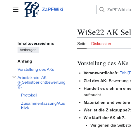
Zum
Inhalt
ZaPFWiki
Hauptmenü
springen
WiSe22 AK Selb
Inhaltsverzeichnis
Seite
Diskussion
Verbergen
Vorstellung des AKs
Anfang
Vorstellung des AKs
Verantwortliche/r:
Tobi(
Arbeitskreis: AK
Ziel des AK:
Bewertung d
Unterabschnitt Arbeitskreis: AK {{{Selbstberichtbewertung}}} umschalten
{{{Selbstberichtbewertung
}}}
Handelt es sich um ein
auftaucht.
Protokoll
Materialien und weitere
Zusammenfassung/Aus
blick
Wer ist die Zielgruppe?
Wie läuft der AK ab?:
Wir gehen die Selbstb