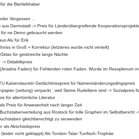
für die Bierliebhaber
der Vergessen ...
n aus Darmstadt -> Preis für Länderübergreifende Kooperationsprojekte
 für ne Demo gebraucht werden
us Alu für Erik
hniss in Groß + Korrektur (letzteres wurde nicht verteilt)
klas für geistreiche lange Nächte
 -> Didaktikpreis
 (Ariadne Faden) für Fehlenden roten Faden. Wurde im Resoplenum mi
 TU Kaiserslauretn Gedächtnisspreis für Namensänderungsdingspreis
npapier (zeitung) verpackt , weil Steine Rudeltiere sind -> Sozialpreis 
s für altertümliche Literatur
s Preis für Anwesenheit nach langer Zeit
Buchstabenverteilung aus Rostock für tolle Graphen im Selbstbericht
 Buchstaben gleichberechtigt zu verwenden
r als Abschiedspreis
leider nicht geklappt) Als Torsten-Talar-Tunfisch-Trophäe