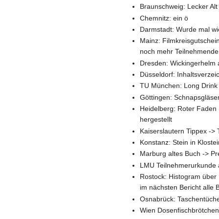
Braunschweig: Lecker Alt 
Chemnitz: ein ö
Darmstadt: Wurde mal wie
Mainz: Filmkreisgutschei
noch mehr Teilnehmende
Dresden: Wickingerhelm a
Düsseldorf: Inhaltsverzeic
TU München: Long Drink G
Göttingen: Schnapsgläser
Heidelberg: Roter Faden
hergestellt
Kaiserslautern Tippex ->
Konstanz: Stein in Klostei
Marburg altes Buch -> Prei
LMU Teilnehmerurkunde al
Rostock: Histogram über 
im nächsten Bericht alle
Osnabrück: Taschentüche
Wien Dosenfischbrötchen (