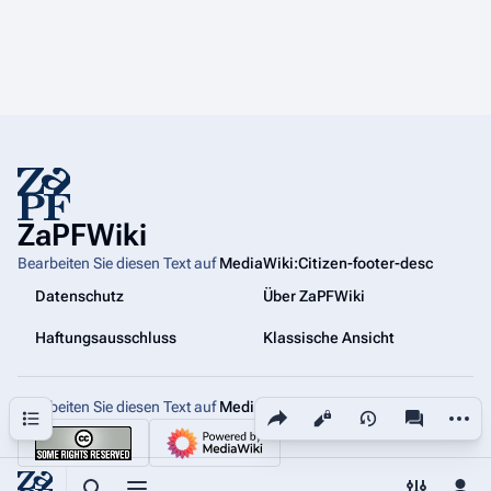
ZaPFWiki
Bearbeiten Sie diesen Text auf
MediaWiki:Citizen-footer-desc
Datenschutz
Über ZaPFWiki
Haftungsausschluss
Klassische Ansicht
Bearbeiten Sie diesen Text auf
MediaWiki:Citizen-footer-tagline
Diese Seite teilen
Weiter
Inhaltsverzeichnis
Ansichten
associated