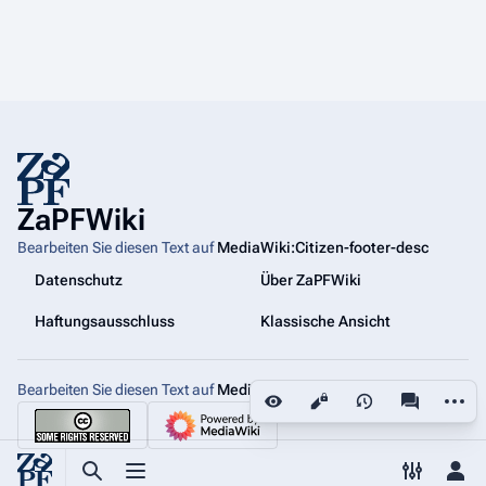
ZaPFWiki
Bearbeiten Sie diesen Text auf
MediaWiki:Citizen-footer-desc
Datenschutz
Über ZaPFWiki
Haftungsausschluss
Klassische Ansicht
Weiter
Bearbeiten Sie diesen Text auf
MediaWiki:Citizen-footer-tagline
Ansichten
associated
Suche aufrufen
Menü aufrufen
Toggle p
Per