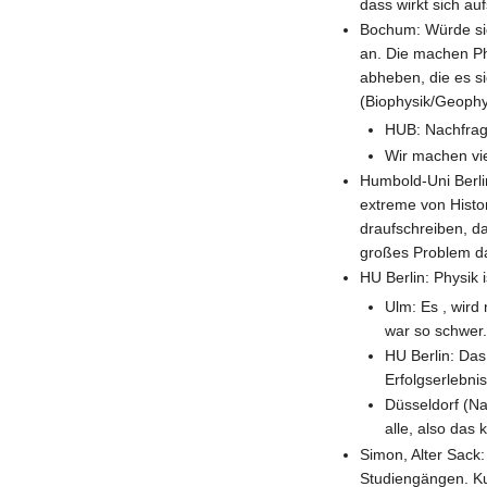
dass wirkt sich au
Bochum: Würde sic
an. Die machen Phy
abheben, die es si
(Biophysik/Geophys
HUB: Nachfrage
Wir machen vie
Humbold-Uni Berli
extreme von Histo
draufschreiben, da
großes Problem d
HU Berlin: Physik 
Ulm: Es , wird
war so schwer.
HU Berlin: Das 
Erfolgserlebnis
Düsseldorf (Na
alle, also das 
Simon, Alter Sack
Studiengängen. Ku