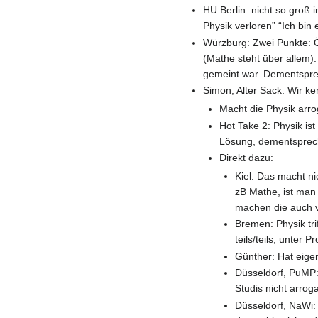
HU Berlin: nicht so groß
Physik verloren” “Ich bin 
Würzburg: Zwei Punkte: Ö
(Mathe steht über allem).
gemeint war. Dementspre
Simon, Alter Sack: Wir ke
Macht die Physik arr
Hot Take 2: Physik ist
Lösung, dementsprech
Direkt dazu:
Kiel: Das macht ni
zB Mathe, ist man
machen die auch v
Bremen: Physik tri
teils/teils, unter 
Günther: Hat eigen
Düsseldorf, PuMP
Studis nicht arrog
Düsseldorf, NaWi: