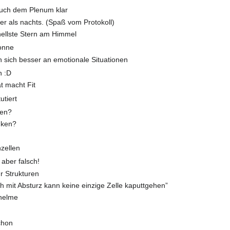
auch dem Plenum klar
ter als nachts. (Spaß vom Protokoll)
 hellste Stern am Himmel
onne
 sich besser an emotionale Situationen
h :D
ät macht Fit
utiert
sen?
nken?
nzellen
 aber falsch!
ur Strukturen
h mit Absturz kann keine einzige Zelle kaputtgehen”
helme
chon