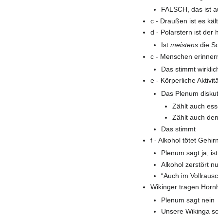
FALSCH, das ist 
c - Draußen ist es käl
d - Polarstern ist der
Ist
meistens
die S
c - Menschen erinnern
Das stimmt wirklic
e - Körperliche Aktivit
Das Plenum diskut
Zählt auch es
Zählt auch de
Das stimmt
f - Alkohol tötet Gehir
Plenum sagt ja, ist
Alkohol zerstört n
“Auch im Vollrausc
Wikinger tragen Horn
Plenum sagt nein
Unsere Wikinga s