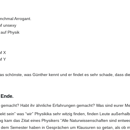
anchmal Arrogant.
uf unsexy
 auf Physik
uf X
uf Y
das schönste, was Günther kennt und er findet es sehr schade, dass di
 Ende.
en gemacht? Habt ihr ähnliche Erfahrungen gemacht? Was sind eurer 
kt sein” was “wir” Physikika sehr witzig finden, finden Leute außerhal
ng kam das Zitat eines Physikers “Alle Naturwissenschaften sind entw
us dem Semester haben in Gesprächen um Klausuren so getan, als ob m