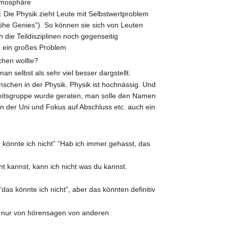
Atmosphäre
 Die Physik zieht Leute mit Selbstwertproblem
Frühe Genies”). So können sie sich von Leuten
 die Teildisziplinen noch gegenseitig
um ein großes Problem
chen wollte?
 selbst als sehr viel besser dargstellt.
schen in der Physik. Physik ist hochnässig. Und
Arbeitsgruppe wurde geraten, man solle den Namen
en der Uni und Fokus auf Abschluss etc. auch ein
 könnte ich nicht” “Hab ich immer gehasst, das
ht kannst, kann ich nicht was du kannst.
as könnte ich nicht”, aber das könnten definitiv
as nur von hörensagen von anderen