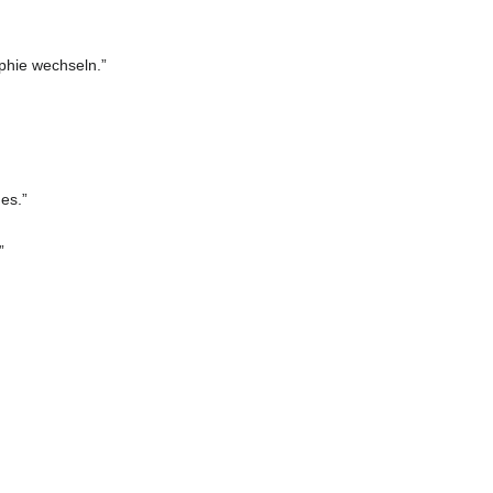
ophie wechseln.”
hes.”
”