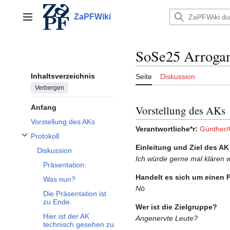
Zum
Inhalt
ZaPFWiki
Hauptmenü
springen
SoSe25 Arrogan
Inhaltsverzeichnis
Seite
Diskussion
Verbergen
Vorstellung des AKs
Anfang
Vorstellung des AKs
Verantwortliche*r:
Günther/
Protokoll
Unterabschnitt Protokoll umschalten
Einleitung und Ziel des AK
Diskussion
Ich würde gerne mal klären 
Präsentation:
Handelt es sich um einen 
Was nun?
Nö
Die Präsentation ist
zu Ende.
Wer ist die Zielgruppe?
Hier ist der AK
Angenervte Leute?
technisch gesehen zu