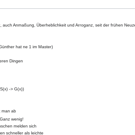
t, auch Anmaßung, Überheblichkeit und Arroganz, seit der frühen Neuze
(Günther hat ne 1 im Master)
weren Dingen
S(x) -> G(x))
t man ab
Ganz wenig!
nschen melden sich
en schneller als leichte