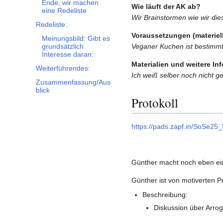
Ende, wir machen
Wie läuft der AK ab?
eine Redeliste
Wir Brainstormen wie wir die
Redeliste:
Voraussetzungen (materiell
Meinungsbild: Gibt es
Veganer Kuchen ist bestimmt 
grundsätzlich
Interesse daran:
Materialien und weitere In
Weiterführendes:
Ich weiß selber noch nicht g
Zusammenfassung/Aus
blick
Protokoll
https://pads.zapf.in/SoSe2
Günther macht noch eben e
Günther ist von motiverten Pr
Beschreibung:
Diskussion über Arrog