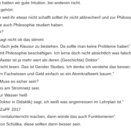
hatten wir gute Intuition, bei anderen nicht.
 gehört:
r weil ihr etwas nicht schafft solltet ihr nicht abbrechenf und zur Philos
ie auch Philosophie studiert haben.
n?
agt nicht ob das stimmt.
einfach jede Klausur zu bestehen. Da sollte man keine Probleme haben”
mit Philosophie beschäftigen. Ich lerne doch nicht absichtlich was falsc
Master ist ja mehr wert als deren (Geschichte) Doktor”
icht lesen. Das ist Gender Studies. Ich denke ich verstehe das besser,
em Fachwissen und Geld einfach so ein Atomkraftwerk bauen.”
Muss es sicher sein?
ns am Stromnetz sein.
ur Wasser heiß
(Doktor in Didaktik) sagt, ich weiß was angemessen im Lehrplan ist.”
r ZaPF 2017
rontalunterricht machen, dann würde das auch Funktionieren”
on Schülika, diese sollten dann besser sein.