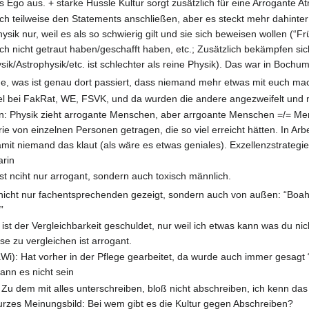
fs Ego aus. + starke Hussle Kultur sorgt zusätzlich für eine Arrogante 
h teilweise den Statements anschließen, aber es steckt mehr dahinter:
sik nur, weil es als so schwierig gilt und sie sich beweisen wollen (“
ch nicht getraut haben/geschafft haben, etc.; Zusätzlich bekämpfen sich
ik/Astrophysik/etc. ist schlechter als reine Physik). Das war in Boch
, was ist genau dort passiert, dass niemand mehr etwas mit euch ma
l bei FakRat, WE, FSVK, und da wurden die andere angezweifelt und man
n: Physik zieht arrogante Menschen, aber arrgoante Menschen =/= Men
rie von einzelnen Personen getragen, die so viel erreicht hätten. In 
mit niemand das klaut (als wäre es etwas geniales). Exzellenzstrategi
arin
ist nciht nur arrogant, sondern auch toxisch männlich.
 nicht nur fachentsprechenden gezeigt, sondern auch von außen: “Boah
”
ist der Vergleichbarkeit geschuldet, nur weil ich etwas kann was du nic
se zu vergleichen ist arrogant.
Wi): Hat vorher in der Pflege gearbeitet, da wurde auch immer gesagt “d
kann es nicht sein
: Zu dem mit alles unterschreiben, bloß nicht abschreiben, ich kenn d
rzes Meinungsbild: Bei wem gibt es die Kultur gegen Abschreiben?