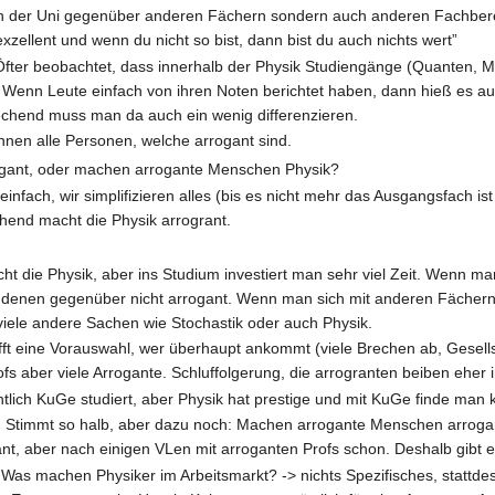
 in der Uni gegenüber anderen Fächern sondern auch anderen Fachbereic
exzellent und wenn du nicht so bist, dann bist du auch nichts wert”
fter beobachtet, dass innerhalb der Physik Studiengänge (Quanten, M
 Wenn Leute einfach von ihren Noten berichtet haben, dann hieß es auc
chend muss man da auch ein wenig differenzieren.
nnen alle Personen, welche arrogant sind.
ogant, oder machen arrogante Menschen Physik?
 einfach, wir simplifizieren alles (bis es nicht mehr das Ausgangsfach is
end macht die Physik arrogrant.
cht die Physik, aber ins Studium investiert man sehr viel Zeit. Wenn 
 denen gegenüber nicht arrogant. Wenn man sich mit anderen Fächern 
iele andere Sachen wie Stochastik oder auch Physik.
fft eine Vorauswahl, wer überhaupt ankommt (viele Brechen ab, Gesellsc
Profs aber viele Arrogante. Schluffolgerung, die arrogranten beiben eher 
tlich KuGe studiert, aber Physik hat prestige und mit KuGe finde man 
: Stimmt so halb, aber dazu noch: Machen arrogante Menschen arrog
ant, aber nach einigen VLen mit arroganten Profs schon. Deshalb gibt es 
 Was machen Physiker im Arbeitsmarkt? -> nichts Spezifisches, stattde