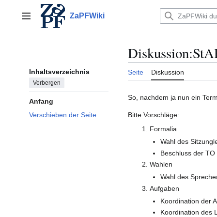
Zum
Inhalt
ZaPFWiki
Hauptmenü
springen
Diskussion
:
StA
Inhaltsverzeichnis
Seite
Diskussion
Verbergen
So, nachdem ja nun ein Term
Anfang
Bitte Vorschläge:
Verschieben der Seite
Formalia
Wahl des Sitzungle
Beschluss der TO
Wahlen
Wahl des Spreche
Aufgaben
Koordination der 
Koordination des 