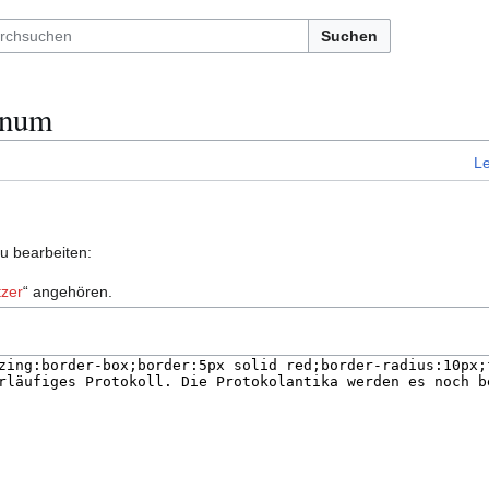
Suchen
enum
L
zu bearbeiten:
zer
“ angehören.