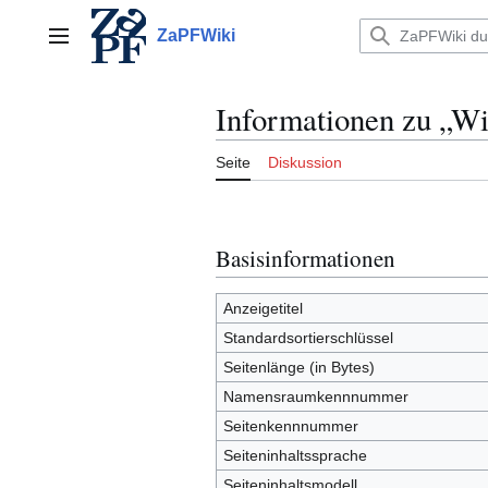
Zum
Inhalt
ZaPFWiki
Hauptmenü
springen
Informationen zu „W
Seite
Diskussion
Basisinformationen
Anzeigetitel
Standardsortierschlüssel
Seitenlänge (in Bytes)
Namensraumkennnummer
Seitenkennnummer
Seiteninhaltssprache
Seiteninhaltsmodell