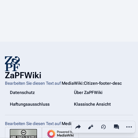
ZaPFWiki
Bearbeiten Sie diesen Text auf
MediaWiki:Citizen-footer-desc
Datenschutz
Über ZaPFWiki
Haftungsausschluss
Klassische Ansicht
Bearbeiten Sie diesen Text auf
MediaWiki:Citizen-footer-tagline
Diese Seite teilen
Weiter
Ansichten
associated