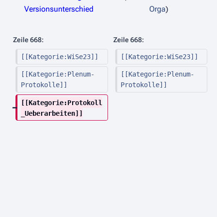
e
Versionsunterschied
Orga
i
n
Zeile 668:
Zeile 668:
e
[[Kategorie:WiSe23]]
[[Kategorie:WiSe23]]
B
e
[[Kategorie:Plenum-
[[Kategorie:Plenum-
a
Protokolle]]
Protokolle]]
r
[[Kategorie:Protokoll
b
_Ueberarbeiten]]
e
i
t
u
n
g
s
z