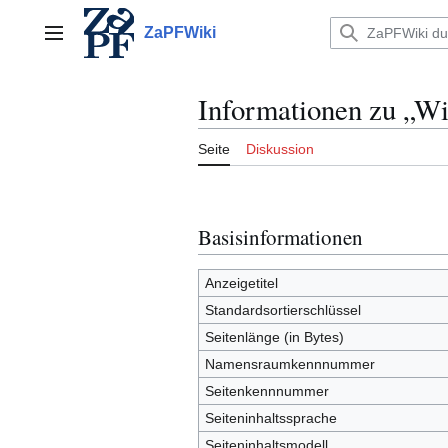
Zum
Inhalt
ZaPFWiki
Hauptmenü
springen
Informationen zu „Wi
Seite
Diskussion
Basisinformationen
Anzeigetitel
Standardsortierschlüssel
Seitenlänge (in Bytes)
Namensraumkennnummer
Seitenkennnummer
Seiteninhaltssprache
Seiteninhaltsmodell