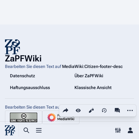
ZaPFWiki
Bearbeiten Sie diesen Text auf
MediaWiki:Citizen-footer-desc
Datenschutz
Über ZaPFWiki
Haftungsausschluss
Klassische Ansicht
Bearbeiten Sie diesen Text auf
Diese Seite teilen
MediaWiki:Citizen-footer-tagline
Weiter
Ansichten
associated
Suche aufrufen
Menü aufrufen
Toggle p
Per