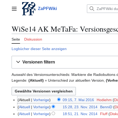
Zum
Inhalt
ZaPFWiki
Hauptmenü
springen
WiSe14 AK MeTaFa: Versionsgesc
Seite
Diskussion
Logbücher dieser Seite anzeigen
Versionen filtern
Auswahl des Versionsunterschieds: Markiere die Radiobuttons 
Legende:
(Aktuell)
= Unterschied zur aktuellen Version,
(Vorhe
Aktuell
Vorherige
09:15, 7. Mai 2016
Hodiehm
Di
7
K
.
Aktuell
Vorherige
15:28, 23. Nov. 2014
BenniD
D
2
e
M
3
Aktuell
Vorherige
18:51, 21. Nov. 2014
Fluff
Disk
2
i
a