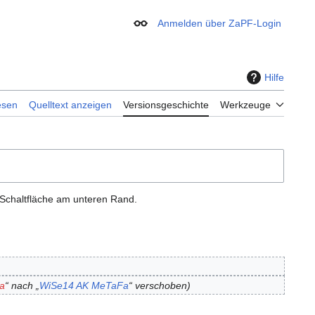
Anmelden über ZaPF-Login
Erscheinungsbild
Hilfe
esen
Quelltext anzeigen
Versionsgeschichte
Werkzeuge
 Schaltfläche am unteren Rand.
a
“ nach „
WiSe14 AK MeTaFa
“ verschoben