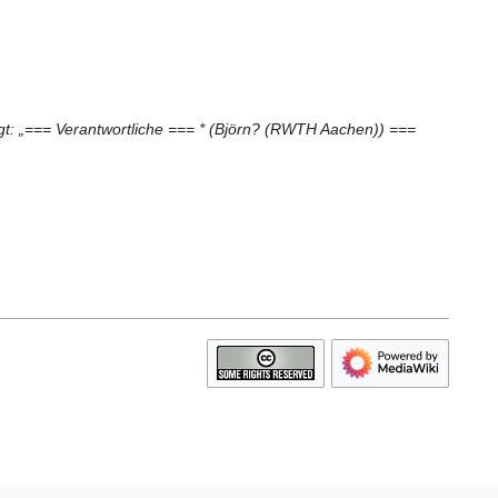
gt: „=== Verantwortliche === * (Björn? (RWTH Aachen)) ===