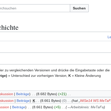
Suchen
hichte
L
der zu vergleichenden Versionen und drücke die Eingabetaste oder die
rige)
= Unterschied zur vorherigen Version,
K
= Kleine Änderung
skussion
Beiträge
8.682 Bytes
+21
iskussion
Beiträge
K
8.661 Bytes
0
hat „
WiSe14 WS MeTaF
ussion
Beiträge
8.661 Bytes
+5
→
Arbeitskreis: MeTaFa