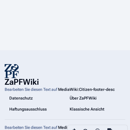
ZaPFWiki
Bearbeiten Sie diesen Text auf
MediaWiki:Citizen-footer-desc
Datenschutz
Über ZaPFWiki
Haftungsausschluss
Klassische Ansicht
Bearbeiten Sie diesen Text auf
MediaWiki:Citizen-footer-tagline
Diese Seite teilen
Weiter