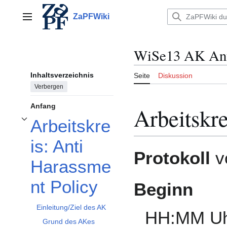
Zum
Inhalt
ZaPFWiki
Hauptmenü
springen
WiSe13 AK Ant
Inhaltsverzeichnis
Seite
Diskussion
Verbergen
Anfang
Arbeitskre
Arbeitskre
Unterabschnitt Arbeitskreis: Anti Harassment Policy umschalten
is: Anti
Protokoll
v
Harassme
nt Policy
Beginn
Einleitung/Ziel des AK
HH:MM U
Grund des AKes