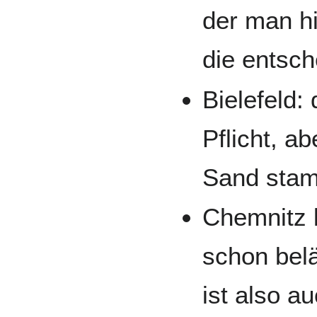
der man hi
die entsch
Bielefeld:
Pflicht, a
Sand sta
Chemnitz k
schon belä
ist also a