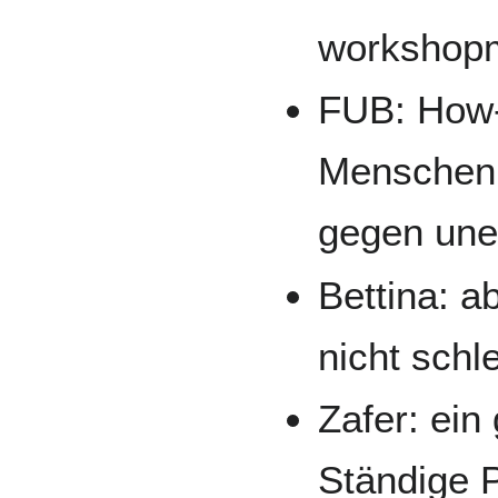
workshopm
FUB: How-T
Menschen g
gegen une
Bettina: a
nicht schl
Zafer: ein
Ständige 