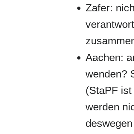
Zafer: nic
verantwort
zusammen
Aachen: a
wenden? S
(StaPF is
werden ni
deswegen 