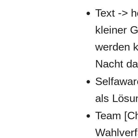
Text -> 
kleiner 
werden ka
Nacht da
Selfawar
als Lösu
Team [Che
Wahlver