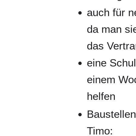
auch für n
da man si
das Vertr
eine Schu
einem Woc
helfen
Baustelle
Timo: