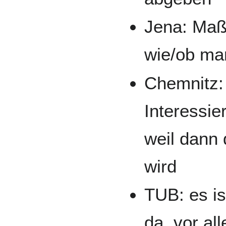
Jena: Maß
wie/ob ma
Chemnitz: 
Interessie
weil dann
wird
TUB: es is
da, vor al