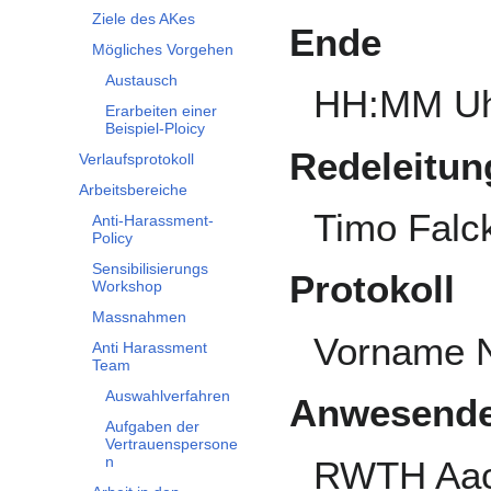
Ziele des AKes
Ende
Mögliches Vorgehen
Austausch
HH:MM U
Erarbeiten einer
Beispiel-Ploicy
Redeleitun
Verlaufsprotokoll
Arbeitsbereiche
Timo Falc
Anti-Harassment-
Policy
Sensibilisierungs
Protokoll
Workshop
Massnahmen
Vorname 
Anti Harassment
Team
Auswahlverfahren
Anwesende
Aufgaben der
Vertrauenspersone
n
RWTH Aac