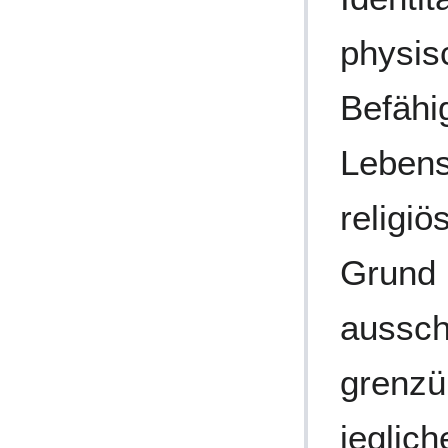
physis
Befähi
Lebens
religi
Grund 
aussch
grenzü
jeglich