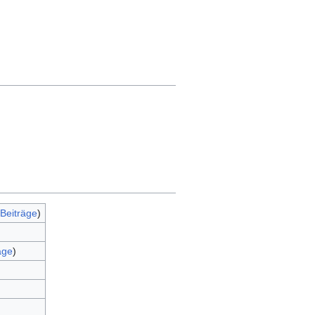
Beiträge
)
äge
)