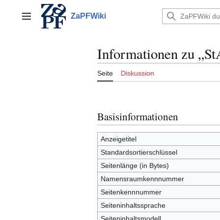
Zum
Inhalt
ZaPFWiki
Hauptmenü
springen
Informationen zu „S
Seite
Diskussion
Basisinformationen
Anzeigetitel
Standardsortierschlüssel
Seitenlänge (in Bytes)
Namensraumkennnummer
Seitenkennnummer
Seiteninhaltssprache
Seiteninhaltsmodell