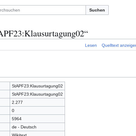
Suchen
tAPF23:Klausurtagung02“
Lesen
Quelltext anzeige
StAPF23:Klausurtagung02
StAPF23:Klausurtagung02
2.277
0
5964
de - Deutsch
Wikitext