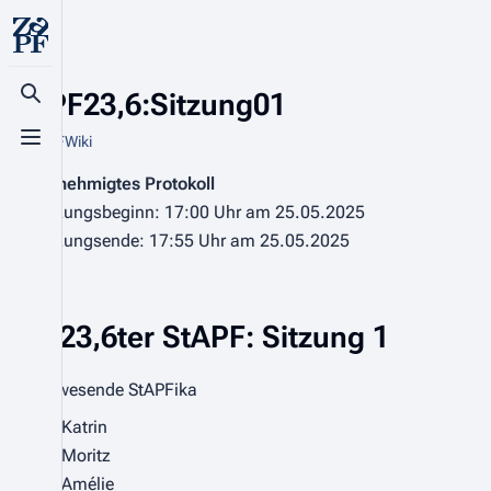
StAPF23,6:Sitzung01
Suche aufrufen
Aus ZaPFWiki
Menü aufrufen
Genehmigtes Protokoll
Sitzungsbeginn:
17:00 Uhr am 25.05.2025
Sitzungsende:
17:55 Uhr am 25.05.2025
23,6ter StAPF: Sitzung 1
Anwesende StAPFika
Katrin
Moritz
Amélie