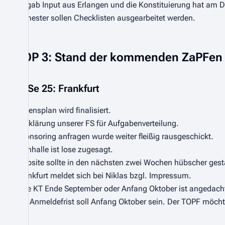
Es gab Input aus Erlangen und die Konstituierung hat am D
Semester sollen Checklisten ausgearbeitet werden.
TOP 3: Stand der kommenden ZaPFen
WiSe 25: Frankfurt
Essensplan wird finalisiert.
Aufklärung unserer FS für Aufgabenverteilung.
Sponsoring anfragen wurde weiter fleißig rausgeschickt.
Turnhalle ist lose zugesagt.
Website sollte in den nächsten zwei Wochen hübscher gestal
Frankfurt meldet sich bei Niklas bzgl. Impressum.
Eine KT Ende September oder Anfang Oktober ist angedach
Die Anmeldefrist soll Anfang Oktober sein. Der TOPF möchte