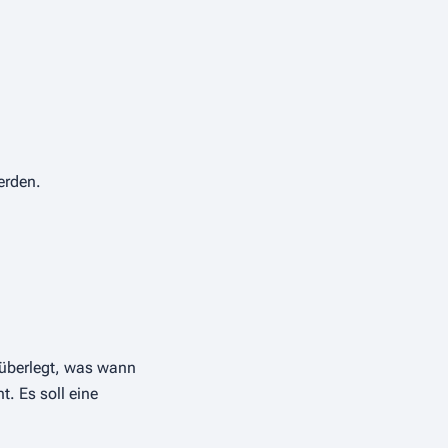
erden.
 überlegt, was wann
t. Es soll eine