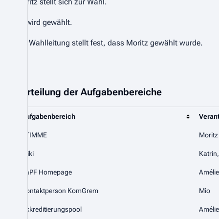
Moritz stellt sich zur Wahl.
Es wird gewählt.
Die Wahlleitung stellt fest, dass Moritz gewählt wurde.
Verteilung der Aufgabenbereiche
Aufgabenbereich
Verant
STIMME
Moritz
Wiki
Katrin
ZaPF Homepage
Amélie
Kontaktperson KomGrem
Mio
Akkreditierungspool
Amélie