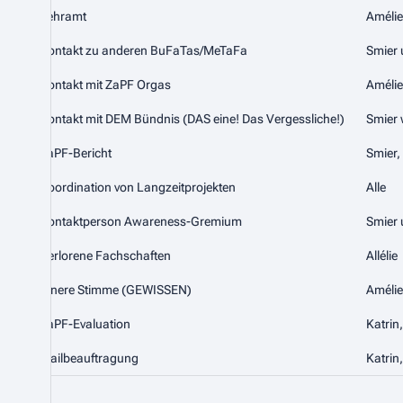
Lehramt
Amélie
Kontakt zu anderen BuFaTas/MeTaFa
Smier 
Kontakt mit ZaPF Orgas
Amélie
Kontakt mit DEM Bündnis (DAS eine! Das Vergessliche!)
Smier 
ZaPF-Bericht
Smier,
Koordination von Langzeitprojekten
Alle
Kontaktperson Awareness-Gremium
Smier 
Verlorene Fachschaften
Allélie
Innere Stimme (GEWISSEN)
Amélie
ZaPF-Evaluation
Katrin
Mailbeauftragung
Katrin