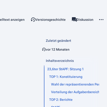
teilen
Weite
elltext anzeigen
Versionsgeschichte
Seite
Diskussion
chten
associated-pages
Zuletzt geändert
vor 12 Monaten
Inhaltsverzeichnis
23,6ter StAPF: Sitzung 1
TOP 1: Konstituierung
Wahl der repräsentierenden Person
Verteilung der Aufgabenbereiche
TOP 2: Berichte