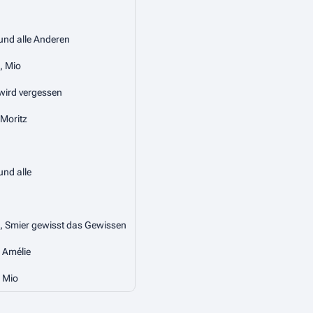
und alle Anderen
, Mio
wird vergessen
 Moritz
und alle
, Smier gewisst das Gewissen
, Amélie
, Mio