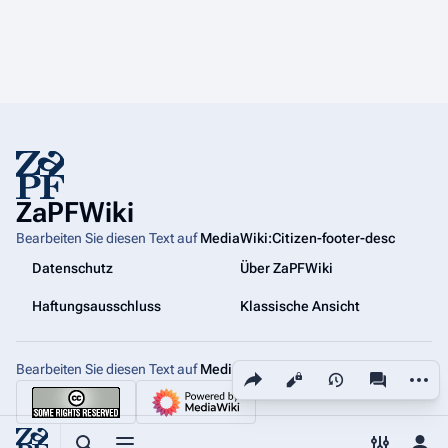
ZaPFWiki
Bearbeiten Sie diesen Text auf
MediaWiki:Citizen-footer-desc
Datenschutz
Über ZaPFWiki
Haftungsausschluss
Klassische Ansicht
Bearbeiten Sie diesen Text auf
MediaWiki:Citizen-footer-tagline
Diese Seite teilen
Weiter
Ansichten
associated