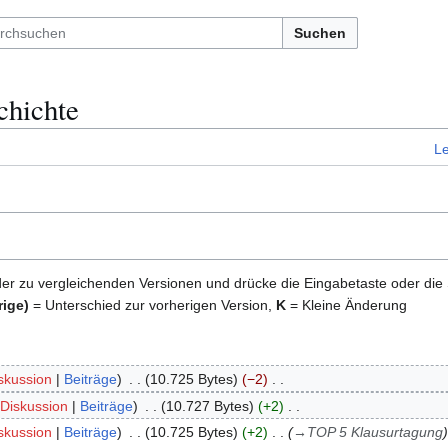
Suchen
chichte
L
der zu vergleichenden Versionen und drücke die Eingabetaste oder die
rige)
= Unterschied zur vorherigen Version,
K
= Kleine Änderung
skussion
Beiträge
10.725 Bytes
−2
Diskussion
Beiträge
10.727 Bytes
+2
skussion
Beiträge
10.725 Bytes
+2
→
TOP 5 Klausurtagung