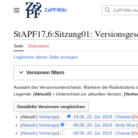
Zum
Inhalt
ZaPFWiki
Hauptmenü
springen
StAPF17,6:Sitzung01: Versionsges
Seite
Diskussion
Logbücher dieser Seite anzeigen
Versionen filtern
Auswahl des Versionsunterschieds: Markiere die Radiobuttons 
Legende:
(Aktuell)
= Unterschied zur aktuellen Version,
(Vorhe
Aktuell
Vorherige
19:06, 22. Jul. 2019
Chantal
Di
2
K
2
Aktuell
Vorherige
09:06, 20. Jul. 2019
Andy Wue
2
e
.
K
0
Aktuell
Vorherige
09:06, 20. Jul. 2019
Chantal
Di
i
J