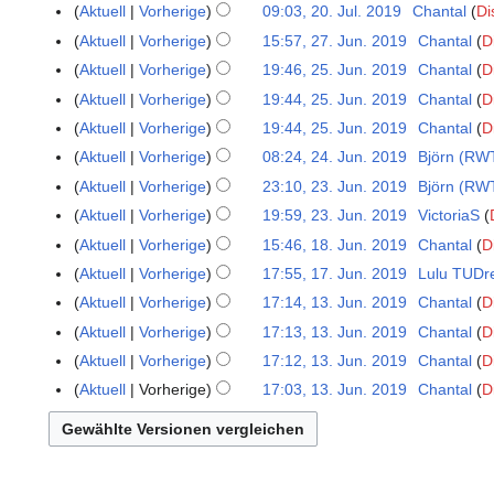
e
.
Aktuell
Vorherige
09:03, 20. Jul. 2019
Chantal
Di
n
u
i
J
K
Aktuell
Vorherige
15:57, 27. Jun. 2019
Chantal
D
2
e
l
n
u
e
K
7
B
Aktuell
Vorherige
19:46, 25. Jun. 2019
Chantal
D
2
i
e
l
i
e
.
K
e
5
2
B
Aktuell
Vorherige
19:44, 25. Jun. 2019
Chantal
D
i
n
i
J
e
a
.
0
e
2
Aktuell
Vorherige
19:44, 25. Jun. 2019
Chantal
D
e
n
u
i
r
J
1
a
0
K
B
Aktuell
Vorherige
08:24, 24. Jun. 2019
Björn (RW
2
e
n
n
b
u
9
r
1
e
e
4
B
Aktuell
Vorherige
23:10, 23. Jun. 2019
Björn (RW
2
i
e
e
n
b
9
i
a
.
K
e
3
2
B
i
Aktuell
Vorherige
19:59, 23. Jun. 2019
VictoriaS
i
e
n
r
J
e
a
.
0
e
t
2
i
Aktuell
Vorherige
15:46, 18. Jun. 2019
Chantal
D
1
e
b
u
i
r
J
1
a
u
0
K
t
8
B
Aktuell
Vorherige
17:55, 17. Jun. 2019
Lulu TUDr
1
e
n
n
b
u
9
r
n
1
e
u
.
K
e
7
i
Aktuell
Vorherige
17:14, 13. Jun. 2019
Chantal
D
1
i
e
e
n
b
g
9
i
n
J
e
a
.
K
t
3
2
B
i
Aktuell
Vorherige
17:13, 13. Jun. 2019
Chantal
D
i
e
s
n
g
u
i
r
J
e
u
.
0
e
t
2
i
z
Aktuell
Vorherige
17:12, 13. Jun. 2019
Chantal
D
e
s
n
n
b
u
i
n
J
1
a
u
0
K
t
u
B
z
Aktuell
Vorherige
17:03, 13. Jun. 2019
Chantal
D
i
e
e
n
n
g
u
9
r
n
1
e
u
s
e
u
2
B
i
i
e
s
n
b
g
9
i
n
a
a
s
0
e
t
2
B
z
i
e
s
n
g
m
r
a
1
a
u
0
e
u
2
i
z
e
s
m
b
m
9
r
n
1