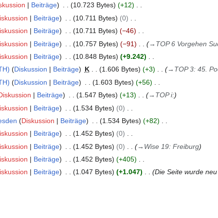
skussion
Beiträge
10.723 Bytes
+12
iskussion
Beiträge
10.711 Bytes
0
iskussion
Beiträge
10.711 Bytes
−46
iskussion
Beiträge
10.757 Bytes
−91
→
TOP 6 Vorgehen Su
iskussion
Beiträge
10.848 Bytes
+9.242
TH)
Diskussion
Beiträge
K
1.606 Bytes
+3
→
TOP 3: 45. Po
TH)
Diskussion
Beiträge
1.603 Bytes
+56
Diskussion
Beiträge
1.547 Bytes
+13
→
TOP i:
iskussion
Beiträge
1.534 Bytes
0
esden
Diskussion
Beiträge
1.534 Bytes
+82
iskussion
Beiträge
1.452 Bytes
0
iskussion
Beiträge
1.452 Bytes
0
→
Wise 19: Freiburg
iskussion
Beiträge
1.452 Bytes
+405
iskussion
Beiträge
1.047 Bytes
+1.047
Die Seite wurde neu 