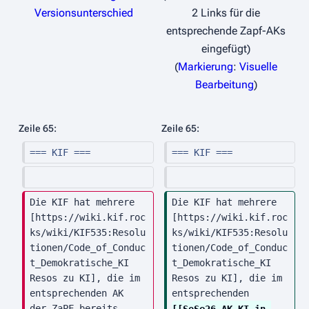
e
Versionsunterschied
2 Links für die
i
entsprechende Zapf-AKs
n
eingefügt
e
Markierung
:
Visuelle
B
Bearbeitung
e
a
Zeile 65:
Zeile 65:
r
=== KIF ===
=== KIF ===
b
e
i
Die KIF hat mehrere 
Die KIF hat mehrere 
t
[https://wiki.kif.roc
[https://wiki.kif.roc
u
ks/wiki/KIF535:Resolu
ks/wiki/KIF535:Resolu
n
tionen/Code_of_Conduc
tionen/Code_of_Conduc
g
t_Demokratische_KI 
t_Demokratische_KI 
Resos zu KI], die im 
Resos zu KI], die im 
s
entsprechenden AK 
entsprechenden 
z
der ZaPF bereits 
[[SoSe26 AK KI in 