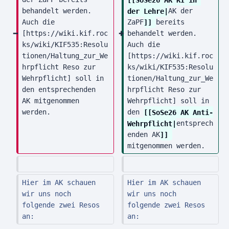
u
behandelt werden. 
der Lehre|
AK der 
s
Auch die 
ZaPF
]] 
bereits 
a
[https://wiki.kif.roc
behandelt werden. 
ks/wiki/KIF535:Resolu
Auch die 
m
tionen/Haltung_zur_We
[https://wiki.kif.roc
m
hrpflicht Reso zur 
ks/wiki/KIF535:Resolu
e
Wehrpflicht] soll in 
tionen/Haltung_zur_We
n
den entsprechenden 
hrpflicht Reso zur 
f
AK mitgenommen 
Wehrpflicht] soll in 
a
werden.
den 
[[SoSe26 AK Anti-
Wehrpflicht|
entsprech
s
enden AK
]] 
s
mitgenommen werden.
u
n
g
Hier im AK schauen 
Hier im AK schauen 
wir uns noch 
wir uns noch 
folgende zwei Resos 
folgende zwei Resos 
an:
an: