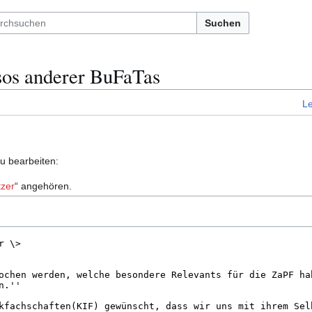
Suchen
sos anderer BuFaTas
L
zu bearbeiten:
zer
“ angehören.