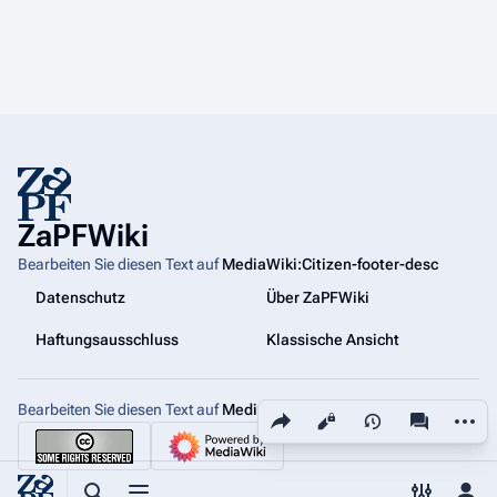
ZaPFWiki
Bearbeiten Sie diesen Text auf
MediaWiki:Citizen-footer-desc
Datenschutz
Über ZaPFWiki
Haftungsausschluss
Klassische Ansicht
Bearbeiten Sie diesen Text auf
MediaWiki:Citizen-footer-tagline
Diese Seite teilen
Weiter
Ansichten
associated