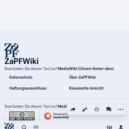
ZaPFWiki
Bearbeiten Sie diesen Text auf
MediaWiki:Citizen-footer-desc
Datenschutz
Über ZaPFWiki
Haftungsausschluss
Klassische Ansicht
Bearbeiten Sie diesen Text auf
MediaWiki:Citizen-footer-tagline
Diese Seite teilen
Weiter
Ansichten
associated