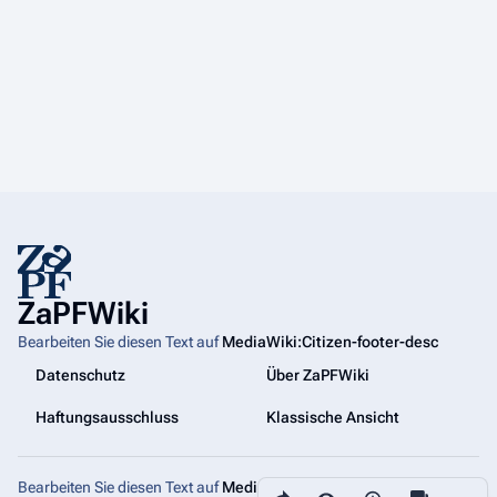
ZaPFWiki
Bearbeiten Sie diesen Text auf
MediaWiki:Citizen-footer-desc
Datenschutz
Über ZaPFWiki
Haftungsausschluss
Klassische Ansicht
Bearbeiten Sie diesen Text auf
MediaWiki:Citizen-footer-tagline
Diese Seite teilen
Weiter