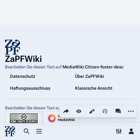
ZaPFWiki
Bearbeiten Sie diesen Text auf
MediaWiki:Citizen-footer-desc
Datenschutz
Über ZaPFWiki
Haftungsausschluss
Klassische Ansicht
Bearbeiten Sie diesen Text auf
Diese Seite teilen
MediaWiki:Citizen-footer-tagline
Weiter
Ansichten
associated
Suche aufrufen
Menü aufrufen
Toggle p
Per