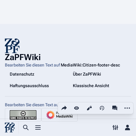
ZaPFWiki
Bearbeiten Sie diesen Text auf
MediaWiki:Citizen-footer-desc
Datenschutz
Über ZaPFWiki
Haftungsausschluss
Klassische Ansicht
Bearbeiten Sie diesen Text auf
Diese Seite teilen
MediaWiki:Citizen-footer-tagline
Weiter
Ansichten
associated
Suche aufrufen
Menü aufrufen
Toggle p
Per