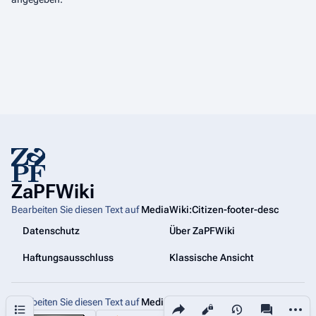
ZaPFWiki
Bearbeiten Sie diesen Text auf
MediaWiki:Citizen-footer-desc
Datenschutz
Über ZaPFWiki
Haftungsausschluss
Klassische Ansicht
Bearbeiten Sie diesen Text auf
MediaWiki:Citizen-footer-tagline
Diese Seite teilen
Weiter
Inhaltsverzeichnis
Ansichten
associated