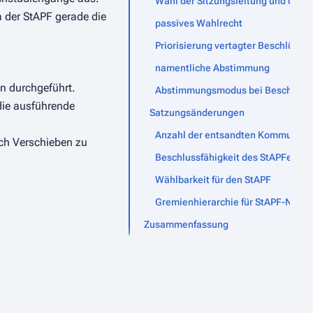
Wahl der Sitzungsleitung und des P
a der StAPF gerade die
passives Wahlrecht
Priorisierung vertagter Beschlüsse
namentliche Abstimmung
n durchgeführt.
Abstimmungsmodus bei Beschlüss
die ausführende
Satzungsänderungen
Anzahl der entsandten Kommunika
rch Verschieben zu
Beschlussfähigkeit des StAPFes
Wählbarkeit für den StAPF
Gremienhierarchie für StAPF-Nachf
Zusammenfassung