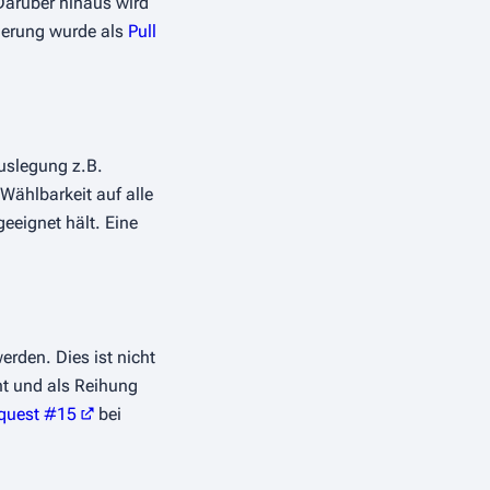
Darüber hinaus wird
derung wurde als
Pull
uslegung z.B.
Wählbarkeit auf alle
eeignet hält. Eine
erden. Dies ist nicht
ht und als Reihung
equest #15
bei