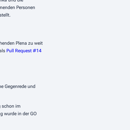
ehmenden Personen
tellt.
henden Plena zu weit
 als
Pull Request #14
ne Gegenrede und
g schon im
g wurde in der GO