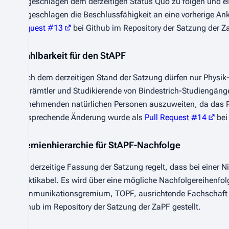
vorgeschlagen dem derzeitigen Status Quo zu folgen und e
vorgeschlagen die Beschlussfähigkeit an eine vorherige 
Request #13
bei Github im Repository der Satzung der Za
Wählbarkeit für den StAPF
Nach dem derzeitigen Stand der Satzung dürfen nur Physik
Lehrämtler und Studikierende von Bindestrich-Studiengängen
teilnehmenden natürlichen Personen auszuweiten, da das Pl
entsprechende Änderung wurde als
Pull Request #14
bei
Gremienhierarchie für StAPF-Nachfolge
Die derzeitige Fassung der Satzung regelt, dass bei einer 
praktikabel. Es wird über eine mögliche Nachfolgereihenf
Kommunikationsgremium, TOPF, ausrichtende Fachschaft 
Github im Repository der Satzung der ZaPF gestellt.