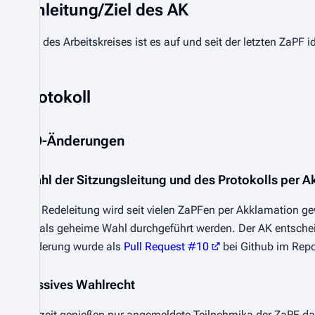
Einleitung/Ziel des AK
Ziel des Arbeitskreises ist es auf und seit der letzten ZaP
Protokoll
GO-Änderungen
Wahl der Sitzungsleitung und des Protokolls per 
Die Redeleitung wird seit vielen ZaPFen per Akklamation g
sie als geheime Wahl durchgeführt werden. Der AK entsche
Änderung wurde als
Pull Request #10
bei Github im Repo
passives Wahlrecht
Derzeit genießen nur angemeldete Teilnehmika der ZaPF das