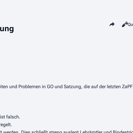
Diese Seite 
Lesen
Qu
Ansi
rung
heiten und Problemen in GO und Satzung, die auf der letzten ZaPF
st falsch.
egelt.
t werden. Dies schließt streng auslegt Lehrämtler und Bindestr