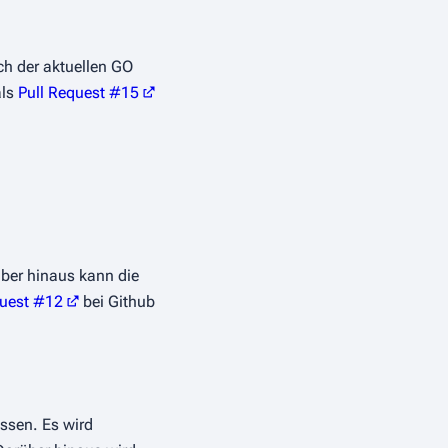
ch der aktuellen GO
als
Pull Request #15
ber hinaus kann die
quest #12
bei Github
üssen. Es wird