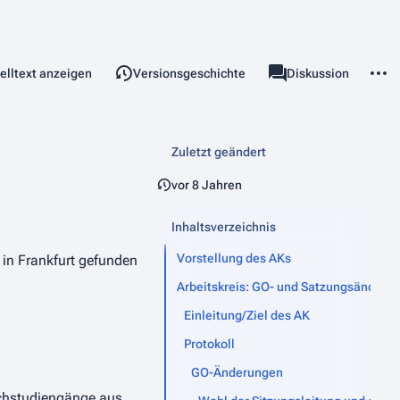
teilen
Weite
elltext anzeigen
Versionsgeschichte
Seite
Diskussion
chten
associated-pages
Zuletzt geändert
vor 8 Jahren
Inhaltsverzeichnis
Vorstellung des AKs
 in Frankfurt gefunden
Arbeitskreis: GO- und Satzungsänderu
Einleitung/Ziel des AK
Protokoll
GO-Änderungen
ichstudiengänge aus.