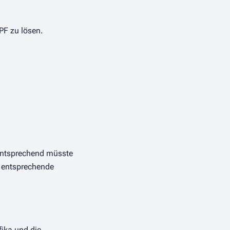
aPF zu lösen.
 entsprechend müsste
e entsprechende
fika und die