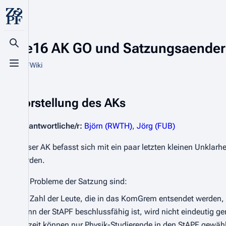
SoSe16 AK GO und Satzungsaende
Suche aufrufen
Aus ZaPFWiki
Menü aufrufen
Vorstellung des AKs
Verantwortliche/r:
Björn (RWTH)
,
Jörg (FUB)
Dieser AK befasst sich mit ein paar letzten kleinen Unklar
wurden.
Die Probleme der Satzung sind:
Die Zahl der Leute, die in das KomGrem entsendet werden, i
Wann der StAPF beschlussfähig ist, wird nicht eindeutig ger
Derzeit können nur Physik-Studierende in den StAPF gewähl