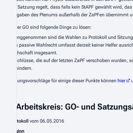
Die Satzung regelt, dass falls kein StAPF gewählt wird, da
Aufgaben des Plenums außerhalb der ZaPFen übernimmt und
In der GO sind folgende Dinge zu lösen:
Strenggenommen sind die Wahlen zu Protokoll und Sitzungs
Das passive Wahlrecht umfasst derzeit keiner Helfer ausr
Fachschaft insgesamt.
Beschlüsse, die auf der letzten ZaPF verschoben wurden, s
verhindern.
Lösungsvorschläge für einige dieser Punkte können
hier
Arbeitskreis: GO- und Satzung
Protokoll
vom 06.05.2016
Beginn